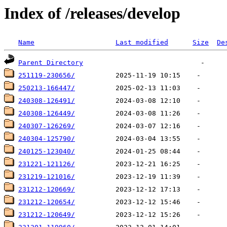
Index of /releases/develop
Name
Last modified
Size
De
Parent Directory
251119-230656/
250213-166447/
240308-126491/
240308-126449/
240307-126269/
240304-125790/
240125-123040/
231221-121126/
231219-121016/
231212-120669/
231212-120654/
231212-120649/